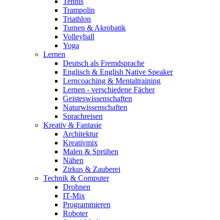
Tennis
Trampolin
Triathlon
Turnen & Akrobatik
Volleyball
Yoga
Lernen
Deutsch als Fremdsprache
Englisch & English Native Speaker
Lerncoaching & Mentaltraining
Lernen - verschiedene Fächer
Geisteswissenschaften
Naturwissenschaften
Sprachreisen
Kreativ & Fantasie
Architektur
Kreativmix
Malen & Sprühen
Nähen
Zirkus & Zauberei
Technik & Computer
Drohnen
IT-Mix
Programmieren
Roboter