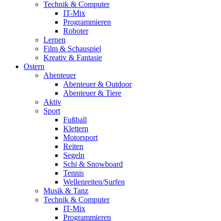
Technik & Computer
IT-Mix
Programmieren
Roboter
Lernen
Film & Schauspiel
Kreativ & Fantasie
Ostern
Abenteuer
Abenteuer & Outdoor
Abenteuer & Tiere
Aktiv
Sport
Fußball
Klettern
Motorsport
Reiten
Segeln
Schi & Snowboard
Tennis
Wellenreiten/Surfen
Musik & Tanz
Technik & Computer
IT-Mix
Programmieren