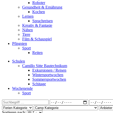
Roboter
Gesundheit & Ernährung
Kochen
Lernen
Sprachreisen
Kreativ & Fantasie
Nähen
Tiere
Film & Schauspiel
Pfingsten
Sport
Reiten
Schulen
Camillo Sitte Bautechnikum
Exkursionen / Reisen
Wintersportwochen
Sommersportwochen
Schitage
Wochenende
Sport
Sortieren nach: