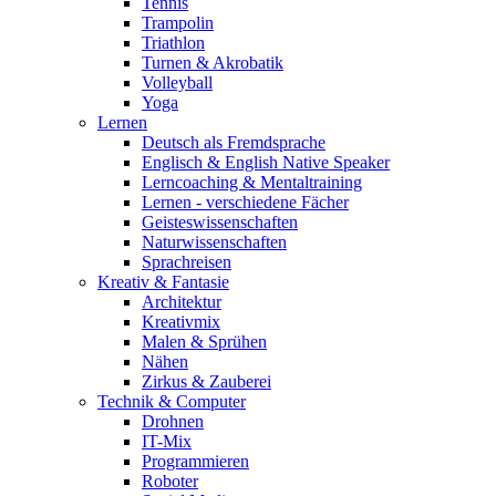
Tennis
Trampolin
Triathlon
Turnen & Akrobatik
Volleyball
Yoga
Lernen
Deutsch als Fremdsprache
Englisch & English Native Speaker
Lerncoaching & Mentaltraining
Lernen - verschiedene Fächer
Geisteswissenschaften
Naturwissenschaften
Sprachreisen
Kreativ & Fantasie
Architektur
Kreativmix
Malen & Sprühen
Nähen
Zirkus & Zauberei
Technik & Computer
Drohnen
IT-Mix
Programmieren
Roboter