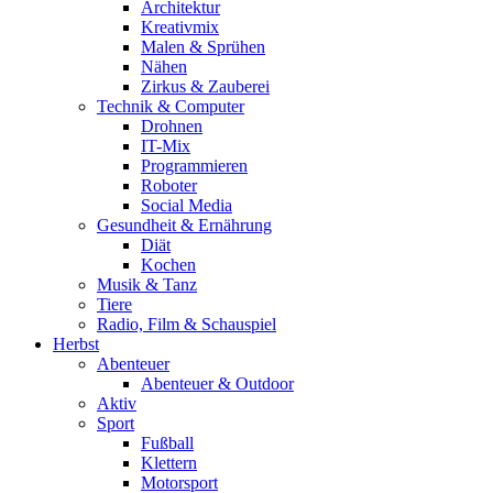
Architektur
Kreativmix
Malen & Sprühen
Nähen
Zirkus & Zauberei
Technik & Computer
Drohnen
IT-Mix
Programmieren
Roboter
Social Media
Gesundheit & Ernährung
Diät
Kochen
Musik & Tanz
Tiere
Radio, Film & Schauspiel
Herbst
Abenteuer
Abenteuer & Outdoor
Aktiv
Sport
Fußball
Klettern
Motorsport