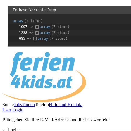
Extbase Variable Dump
array
(3 items)
1097
 => 
array
(7 items)
1238
 => 
array
(7 items)
685
 => 
array
(7 items)
Suche
Jobs finden
Telefon
Hilfe und Kontakt
User
Login
Bitte geben Sie Ihre E-Mail-Adresse und Ihr Passwort ein:
Login