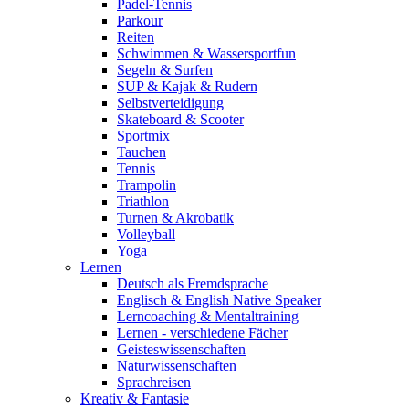
Padel-Tennis
Parkour
Reiten
Schwimmen & Wassersportfun
Segeln & Surfen
SUP & Kajak & Rudern
Selbstverteidigung
Skateboard & Scooter
Sportmix
Tauchen
Tennis
Trampolin
Triathlon
Turnen & Akrobatik
Volleyball
Yoga
Lernen
Deutsch als Fremdsprache
Englisch & English Native Speaker
Lerncoaching & Mentaltraining
Lernen - verschiedene Fächer
Geisteswissenschaften
Naturwissenschaften
Sprachreisen
Kreativ & Fantasie