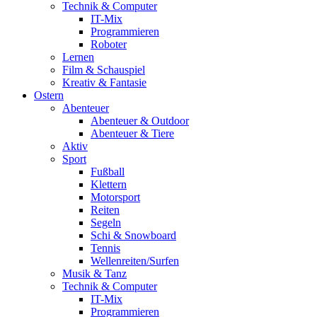
Technik & Computer
IT-Mix
Programmieren
Roboter
Lernen
Film & Schauspiel
Kreativ & Fantasie
Ostern
Abenteuer
Abenteuer & Outdoor
Abenteuer & Tiere
Aktiv
Sport
Fußball
Klettern
Motorsport
Reiten
Segeln
Schi & Snowboard
Tennis
Wellenreiten/Surfen
Musik & Tanz
Technik & Computer
IT-Mix
Programmieren