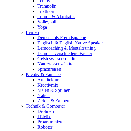
Tennis
Trampolin
Triathlon
Turnen & Akrobatik
Volleyball
Yoga
Lernen
Deutsch als Fremdsprache
Englisch & English Native Speaker
Lerncoaching & Mentaltraining
Lernen - verschiedene Fächer
Geisteswissenschaften
Naturwissenschaften
Sprachreisen
Kreativ & Fantasie
Architektur
Kreativmix
Malen & Sprühen
Nähen
Zirkus & Zauberei
Technik & Computer
Drohnen
IT-Mix
Programmieren
Roboter