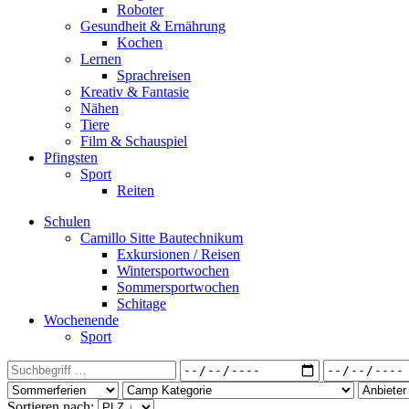
Roboter
Gesundheit & Ernährung
Kochen
Lernen
Sprachreisen
Kreativ & Fantasie
Nähen
Tiere
Film & Schauspiel
Pfingsten
Sport
Reiten
Schulen
Camillo Sitte Bautechnikum
Exkursionen / Reisen
Wintersportwochen
Sommersportwochen
Schitage
Wochenende
Sport
Sortieren nach: