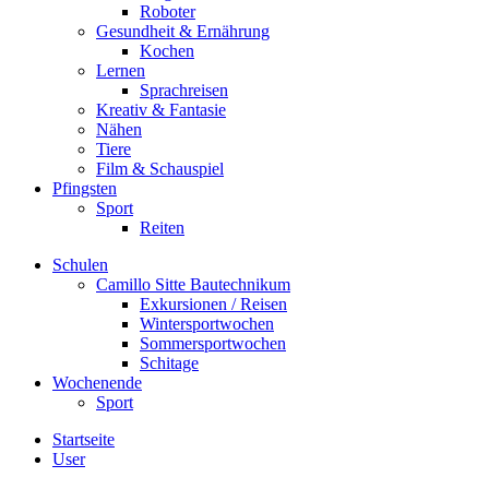
Roboter
Gesundheit & Ernährung
Kochen
Lernen
Sprachreisen
Kreativ & Fantasie
Nähen
Tiere
Film & Schauspiel
Pfingsten
Sport
Reiten
Schulen
Camillo Sitte Bautechnikum
Exkursionen / Reisen
Wintersportwochen
Sommersportwochen
Schitage
Wochenende
Sport
Startseite
User