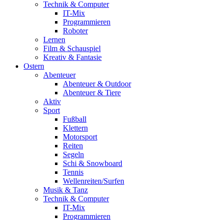
Technik & Computer
IT-Mix
Programmieren
Roboter
Lernen
Film & Schauspiel
Kreativ & Fantasie
Ostern
Abenteuer
Abenteuer & Outdoor
Abenteuer & Tiere
Aktiv
Sport
Fußball
Klettern
Motorsport
Reiten
Segeln
Schi & Snowboard
Tennis
Wellenreiten/Surfen
Musik & Tanz
Technik & Computer
IT-Mix
Programmieren