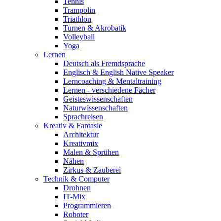
Tennis
Trampolin
Triathlon
Turnen & Akrobatik
Volleyball
Yoga
Lernen
Deutsch als Fremdsprache
Englisch & English Native Speaker
Lerncoaching & Mentaltraining
Lernen - verschiedene Fächer
Geisteswissenschaften
Naturwissenschaften
Sprachreisen
Kreativ & Fantasie
Architektur
Kreativmix
Malen & Sprühen
Nähen
Zirkus & Zauberei
Technik & Computer
Drohnen
IT-Mix
Programmieren
Roboter