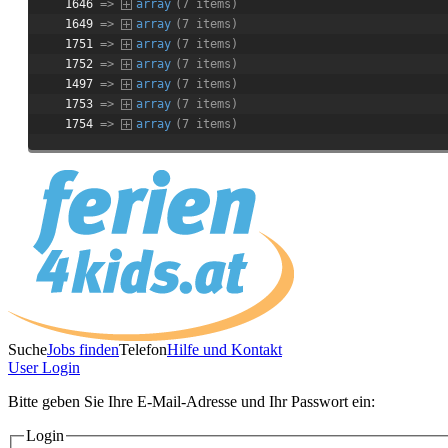
1646
 => 
array
(7 items)
1649
 => 
array
(7 items)
1751
 => 
array
(7 items)
1752
 => 
array
(7 items)
1497
 => 
array
(7 items)
1753
 => 
array
(7 items)
1754
 => 
array
(7 items)
Suche
Jobs finden
Telefon
Hilfe und Kontakt
User
Login
Bitte geben Sie Ihre E-Mail-Adresse und Ihr Passwort ein:
Login