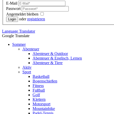
E-Mail
Passwort
Angemeldet bleiben
oder
registrieren
Language
Translator
Google Translate
Sommer
Abenteuer
Abenteuer & Outdoor
Abenteuer & Englisch, Lernen
Abenteuer & Tiere
Aktiv
Sport
Basketball
Bogenschießen
Fitness
Fußball
Golf
Klettern
Motorsport
Mountainbike
Padel-Tennis