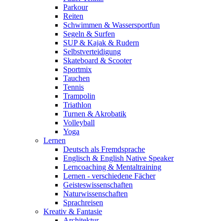
Parkour
Reiten
Schwimmen & Wassersportfun
Segeln & Surfen
SUP & Kajak & Rudern
Selbstverteidigung
Skateboard & Scooter
Sportmix
Tauchen
Tennis
Trampolin
Triathlon
Turnen & Akrobatik
Volleyball
Yoga
Lernen
Deutsch als Fremdsprache
Englisch & English Native Speaker
Lerncoaching & Mentaltraining
Lernen - verschiedene Fächer
Geisteswissenschaften
Naturwissenschaften
Sprachreisen
Kreativ & Fantasie
Architektur