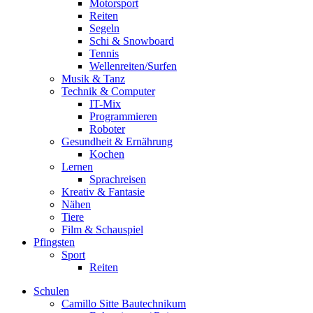
Motorsport
Reiten
Segeln
Schi & Snowboard
Tennis
Wellenreiten/Surfen
Musik & Tanz
Technik & Computer
IT-Mix
Programmieren
Roboter
Gesundheit & Ernährung
Kochen
Lernen
Sprachreisen
Kreativ & Fantasie
Nähen
Tiere
Film & Schauspiel
Pfingsten
Sport
Reiten
Schulen
Camillo Sitte Bautechnikum