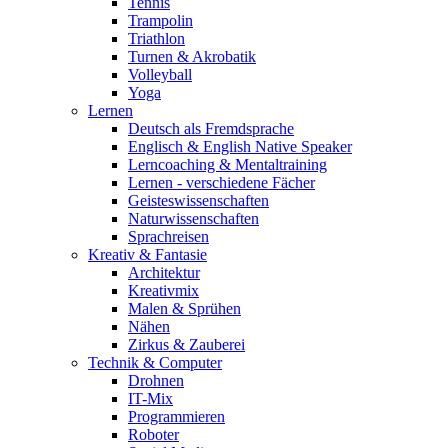
Tennis
Trampolin
Triathlon
Turnen & Akrobatik
Volleyball
Yoga
Lernen
Deutsch als Fremdsprache
Englisch & English Native Speaker
Lerncoaching & Mentaltraining
Lernen - verschiedene Fächer
Geisteswissenschaften
Naturwissenschaften
Sprachreisen
Kreativ & Fantasie
Architektur
Kreativmix
Malen & Sprühen
Nähen
Zirkus & Zauberei
Technik & Computer
Drohnen
IT-Mix
Programmieren
Roboter