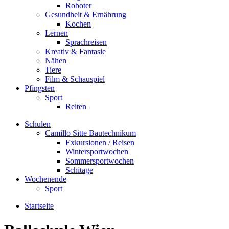
Roboter
Gesundheit & Ernährung
Kochen
Lernen
Sprachreisen
Kreativ & Fantasie
Nähen
Tiere
Film & Schauspiel
Pfingsten
Sport
Reiten
Schulen
Camillo Sitte Bautechnikum
Exkursionen / Reisen
Wintersportwochen
Sommersportwochen
Schitage
Wochenende
Sport
Startseite