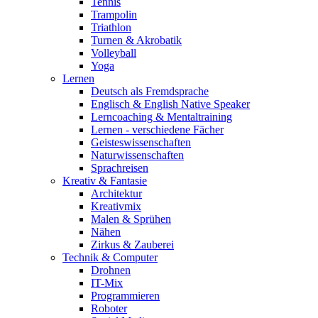
Tennis
Trampolin
Triathlon
Turnen & Akrobatik
Volleyball
Yoga
Lernen
Deutsch als Fremdsprache
Englisch & English Native Speaker
Lerncoaching & Mentaltraining
Lernen - verschiedene Fächer
Geisteswissenschaften
Naturwissenschaften
Sprachreisen
Kreativ & Fantasie
Architektur
Kreativmix
Malen & Sprühen
Nähen
Zirkus & Zauberei
Technik & Computer
Drohnen
IT-Mix
Programmieren
Roboter