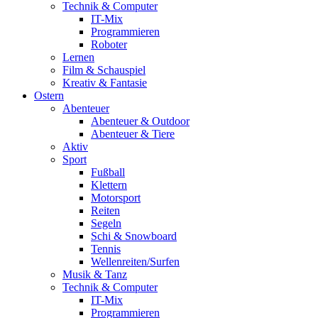
Technik & Computer
IT-Mix
Programmieren
Roboter
Lernen
Film & Schauspiel
Kreativ & Fantasie
Ostern
Abenteuer
Abenteuer & Outdoor
Abenteuer & Tiere
Aktiv
Sport
Fußball
Klettern
Motorsport
Reiten
Segeln
Schi & Snowboard
Tennis
Wellenreiten/Surfen
Musik & Tanz
Technik & Computer
IT-Mix
Programmieren